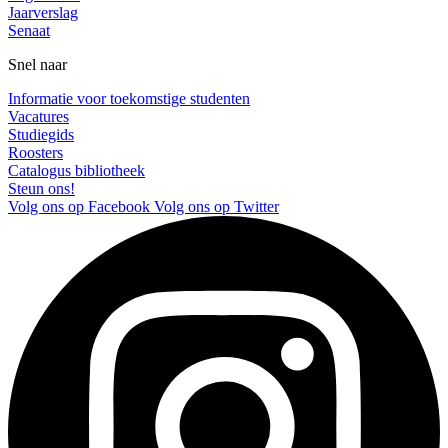
Jaarverslag
Senaat
Snel naar
Informatie voor toekomstige studenten
Vacatures
Studiegids
Roosters
Catalogus bibliotheek
Steun ons!
Volg ons op Facebook
Volg ons op Twitter