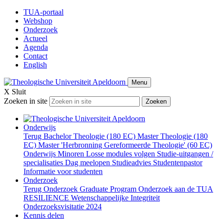
TUA-portaal
Webshop
Onderzoek
Actueel
Agenda
Contact
English
Menu
X
Sluit
Zoeken in site
Zoeken
Onderwijs
Terug
Bachelor Theologie (180 EC)
Master Theologie (180
EC)
Master 'Herbronning Gereformeerde Theologie' (60 EC)
Onderwijs
Minoren
Losse modules volgen
Studie-uitgangen /
specialisaties
Dag meelopen
Studieadvies
Studentenpastor
Informatie voor studenten
Onderzoek
Terug
Onderzoek
Graduate Program
Onderzoek aan de TUA
RESILIENCE
Wetenschappelijke Integriteit
Onderzoeksvisitatie 2024
Kennis delen