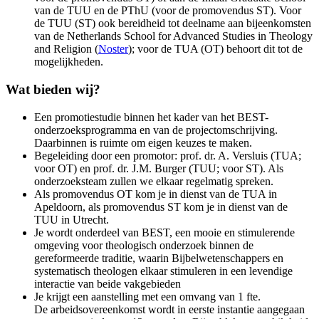
van de TUU en de PThU (voor de promovendus ST). Voor
de TUU (ST) ook bereidheid tot deelname aan bijeenkomsten
van de Netherlands School for Advanced Studies in Theology
and Religion (
Noster
); voor de TUA (OT) behoort dit tot de
mogelijkheden.
Wat bieden wij?
Een promotiestudie binnen het kader van het BEST-
onderzoeksprogramma en van de projectomschrijving.
Daarbinnen is ruimte om eigen keuzes te maken.
Begeleiding door een promotor: prof. dr. A. Versluis (TUA;
voor OT) en prof. dr. J.M. Burger (TUU; voor ST). Als
onderzoeksteam zullen we elkaar regelmatig spreken.
Als promovendus OT kom je in dienst van de TUA in
Apeldoorn, als promovendus ST kom je in dienst van de
TUU in Utrecht.
Je wordt onderdeel van BEST, een mooie en stimulerende
omgeving voor theologisch onderzoek binnen de
gereformeerde traditie, waarin Bijbelwetenschappers en
systematisch theologen elkaar stimuleren in een levendige
interactie van beide vakgebieden
Je krijgt een aanstelling met een omvang van 1 fte.
De arbeidsovereenkomst wordt in eerste instantie aangegaan