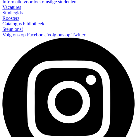
Informatie voor toekomstige studenten
Vacatures
Studiegids
Roosters
Catalogus bibliotheek
Steun ons!
Volg ons op Facebook
Volg ons op Twitter