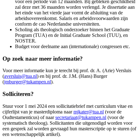
voor een periode van 12 maanden. Bij gebleken geschiktheid
zal deze met 36 maanden worden verlengd. Je dissertatie aan
het einde van het vierde jaar vormt de afsluiting van de
arbeidsovereenkomst. Salaris en arbeidsvoorwaarden zijn
conform de cao Nederlandse universiteiten.
Scholing als theologisch onderzoeker binnen het Graduate
Program (TUA) en de Initial Graduate School (TUU), en
NOSTER.
Budget voor deelname aan (internationale) congressen etc.
Op zoek naar meer informatie?
Voor meer informatie kun je terecht bij prof. dr. A. (Arie) Versluis
(
aversluis@tua.nl
) en bij prof. dr. J.M. (Hans) Burger
(
jmburger@tukampen.nl
).
Solliciteren?
Stuur voor 1 mei 2024 een sollicitatiebrief met curriculum vitae en
cijferlijst van je masterdiploma naar
mjkater@tua.nl
(voor de
Oudtestamenticus) of naar
secretariaat@tukampen.nl
(voor de
systematisch theoloog). Sollicitanten die uitgenodigd worden voor
een gesprek zal worden gevraagd hun masterscriptie op te sturen (of
een wetenschappelijk artikel).