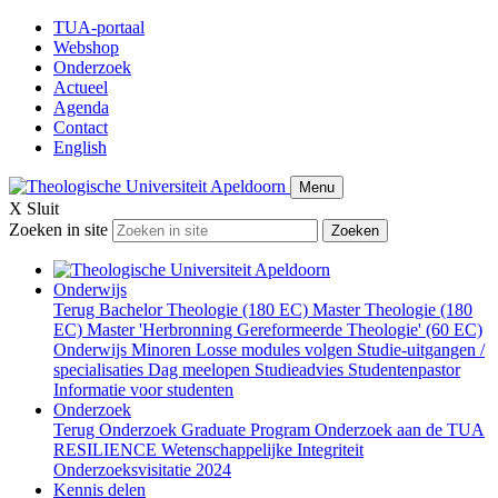
TUA-portaal
Webshop
Onderzoek
Actueel
Agenda
Contact
English
Menu
X
Sluit
Zoeken in site
Zoeken
Onderwijs
Terug
Bachelor Theologie (180 EC)
Master Theologie (180
EC)
Master 'Herbronning Gereformeerde Theologie' (60 EC)
Onderwijs
Minoren
Losse modules volgen
Studie-uitgangen /
specialisaties
Dag meelopen
Studieadvies
Studentenpastor
Informatie voor studenten
Onderzoek
Terug
Onderzoek
Graduate Program
Onderzoek aan de TUA
RESILIENCE
Wetenschappelijke Integriteit
Onderzoeksvisitatie 2024
Kennis delen