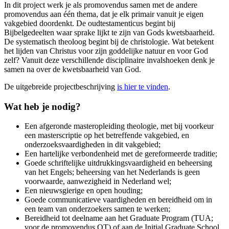
In dit project werk je als promovendus samen met de andere
promovendus aan één thema, dat je elk primair vanuit je eigen
vakgebied doordenkt. De oudtestamenticus begint bij
Bijbelgedeelten waar sprake lijkt te zijn van Gods kwetsbaarheid.
De systematisch theoloog begint bij de christologie. Wat betekent
het lijden van Christus voor zijn goddelijke natuur en voor God
zelf? Vanuit deze verschillende disciplinaire invalshoeken denk je
samen na over de kwetsbaarheid van God.
De uitgebreide projectbeschrijving
is hier te vinden
.
Wat heb je nodig?
Een afgeronde masteropleiding theologie, met bij voorkeur
een masterscriptie op het betreffende vakgebied, en
onderzoeksvaardigheden in dit vakgebied;
Een hartelijke verbondenheid met de gereformeerde traditie;
Goede schriftelijke uitdrukkingsvaardigheid en beheersing
van het Engels; beheersing van het Nederlands is geen
voorwaarde, aanwezigheid in Nederland wel;
Een nieuwsgierige en open houding;
Goede communicatieve vaardigheden en bereidheid om in
een team van onderzoekers samen te werken;
Bereidheid tot deelname aan het Graduate Program (TUA;
voor de promovendus OT) of aan de Initial Graduate School