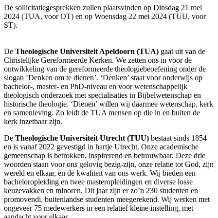
De sollicitatiegesprekken zullen plaatsvinden op Dinsdag 21 mei
2024 (TUA, voor OT) en op Woensdag 22 mei 2024 (TUU, voor
ST).
De
Theologische Universiteit Apeldoorn (TUA)
gaat uit van de
Christelijke Gereformeerde Kerken. We zetten ons in voor de
ontwikkeling van de gereformeerde theologiebeoefening onder de
slogan ‘Denken om te dienen’. ‘Denken’ staat voor onderwijs op
bachelor-, master- en PhD-niveau en voor wetenschappelijk
theologisch onderzoek met specialisaties in Bijbelwetenschap en
historische theologie. ‘Dienen’ willen wij daarmee wetenschap, kerk
en samenleving. Zo leidt de TUA mensen op die in en buiten de
kerk inzetbaar zijn.
De
Theologische Universiteit Utrecht (TUU)
bestaat sinds 1854
en is vanaf 2022 gevestigd in hartje Utrecht. Onze academische
gemeenschap is betrokken, inspirerend en betrouwbaar. Deze drie
woorden staan voor ons gelovig bezig-zijn, onze relatie tot God, zijn
wereld en elkaar, en de kwaliteit van ons werk. Wij bieden een
bacheloropleiding en twee masteropleidingen en diverse losse
keuzevakken en minoren. Dit jaar zijn er zo’n 230 studenten en
promovendi, buitenlandse studenten meegerekend. Wij werken met
ongeveer 75 medewerkers in een relatief kleine instelling, met
aandacht voor elkaar.