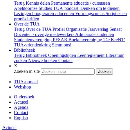
Terug
Kennis delen
Permanente educatie / cursussen
Apeldoornse Studies
TUA-podcast 'Denken om te dienen'
Lezingen hoogleraren / docenten
Vormingscursus
Scripties en
proefschriften
Over de TUA
Terug
Over de TUA
Profiel
Organisatie
Jaarverslag
Senaat
Docenten / overige medewerkers
Admissiale studenten
Studentenvereniging PFSAR
Boekenvereniging 'De KreNT'
TUA-vriendenkring
Steun ons!
Bibliotheek
Terug
Bibliotheek
Openingstijden
Leenreglement
Literatuur
zoeken
Nieuwe boeken
Contact
X
Zoeken in site
Zoeken
TUA-portaal
Webshop
Onderzoek
Actueel
Agenda
Contact
English
Actueel