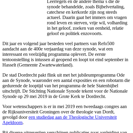
Leerregels en de andere thema´s die de
synode behandelde, zoals Bijbelvertaling,
catechese en kerkorde zijn nog steeds
actueel. Daarin gaat het immers om vragen
rond leven en sterven, vrije wil, volharding
in het geloof, zoeken van eenheid, relatie
geloof en politiek enzovoorts.
Dit jaar en volgend jaar besteden veel partners van Refo500
aandacht aan de 400e verjaardag van deze synode, wat een
interessant en veelzijdig programma oplevert. De eerste
tentoonstelling is intussen al geopend en loopt tot eind september in
Hasselt (Gemeente Zwartewaterland).
De stad Dordrecht pakt flink uit met het jubileumprogramma Ode
aan de Synode, waaronder een aantal exposities en een robotarm die
gedurende de looptijd van het programma de hele Statenbijbel
uitschrijft. De Stichting Nationale Synode tekent voor de Nationale
Synode op 29 mei 2019 in de Grote Kerk te Dordrecht.
Voor wetenschappers is er in mei 2019 een tweedaags congres aan
de Rijksuniversiteit Groningen over de theologie van Dordt,
gevolgd door
een studiedag aan de Theologische Universiteit
Apeldoorn
.
Bij diverse uitgeverijen verschijnen publicaties naar aanleiding van