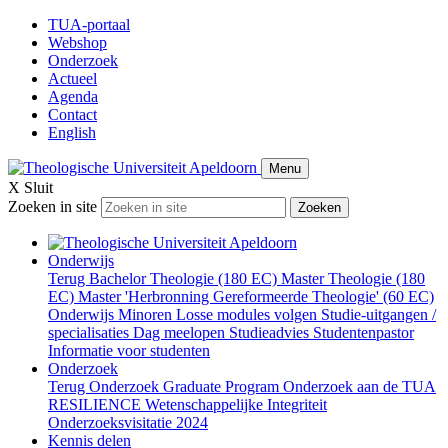
TUA-portaal
Webshop
Onderzoek
Actueel
Agenda
Contact
English
Menu
X
Sluit
Zoeken in site
Zoeken
Onderwijs
Terug
Bachelor Theologie (180 EC)
Master Theologie (180
EC)
Master 'Herbronning Gereformeerde Theologie' (60 EC)
Onderwijs
Minoren
Losse modules volgen
Studie-uitgangen /
specialisaties
Dag meelopen
Studieadvies
Studentenpastor
Informatie voor studenten
Onderzoek
Terug
Onderzoek
Graduate Program
Onderzoek aan de TUA
RESILIENCE
Wetenschappelijke Integriteit
Onderzoeksvisitatie 2024
Kennis delen