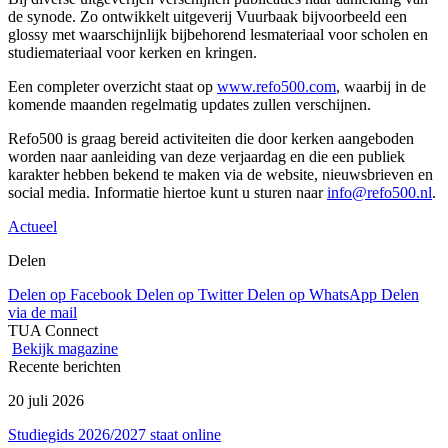
de synode. Zo ontwikkelt uitgeverij Vuurbaak bijvoorbeeld een
glossy met waarschijnlijk bijbehorend lesmateriaal voor scholen en
studiemateriaal voor kerken en kringen.
Een completer overzicht staat op
www.refo500.com
, waarbij in de
komende maanden regelmatig updates zullen verschijnen.
Refo500 is graag bereid activiteiten die door kerken aangeboden
worden naar aanleiding van deze verjaardag en die een publiek
karakter hebben bekend te maken via de website, nieuwsbrieven en
social media. Informatie hiertoe kunt u sturen naar
info@refo500.nl
.
Actueel
Delen
Delen op Facebook
Delen op Twitter
Delen op WhatsApp
Delen
via de mail
TUA Connect
Bekijk magazine
Recente berichten
20 juli 2026
Studiegids 2026/2027 staat online