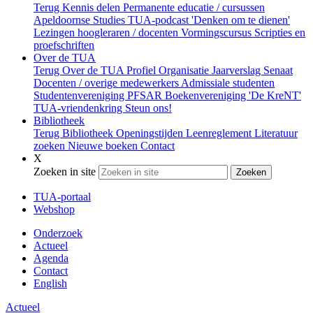
Terug
Kennis delen
Permanente educatie / cursussen
Apeldoornse Studies
TUA-podcast 'Denken om te dienen'
Lezingen hoogleraren / docenten
Vormingscursus
Scripties en
proefschriften
Over de TUA
Terug
Over de TUA
Profiel
Organisatie
Jaarverslag
Senaat
Docenten / overige medewerkers
Admissiale studenten
Studentenvereniging PFSAR
Boekenvereniging 'De KreNT'
TUA-vriendenkring
Steun ons!
Bibliotheek
Terug
Bibliotheek
Openingstijden
Leenreglement
Literatuur
zoeken
Nieuwe boeken
Contact
X
Zoeken in site
Zoeken
TUA-portaal
Webshop
Onderzoek
Actueel
Agenda
Contact
English
Actueel